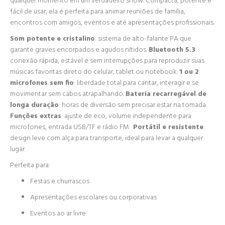
qualquer momento em um verdadeiro show. Compacta, potente e
fácil de usar, ela é perfeita para animar reuniões de família,
encontros com amigos, eventos e até apresentações profissionais.
Som potente e cristalino
: sistema de alto-falante PA que
garante graves encorpados e agudos nítidos.
Bluetooth 5.3
:
conexão rápida, estável e sem interrupções para reproduzir suas
músicas favoritas direto do celular, tablet ou notebook.
1 ou 2
microfones sem fio
: liberdade total para cantar, interagir e se
movimentar sem cabos atrapalhando.
Bateria recarregável de
longa duração
: horas de diversão sem precisar estar na tomada.
Funções extras
: ajuste de eco, volume independente para
microfones, entrada USB/TF e rádio FM.
Portátil e resistente
:
design leve com alça para transporte, ideal para levar a qualquer
lugar.
Perfeita para:
Festas e churrascos
Apresentações escolares ou corporativas
Eventos ao ar livre