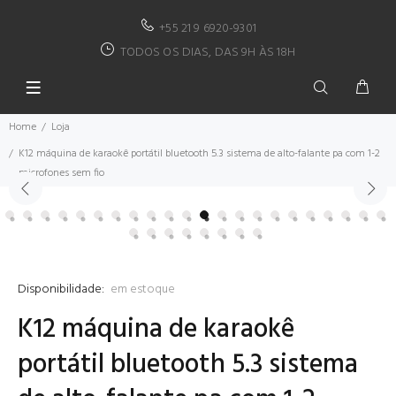
+55 21 9 6920-9301
TODOS OS DIAS, DAS 9H ÀS 18H
Home
Loja
K12 máquina de karaokê portátil bluetooth 5.3 sistema de alto-falante pa com 1-2
microfones sem fio
Disponibilidade:
em estoque
K12 máquina de karaokê
portátil bluetooth 5.3 sistema