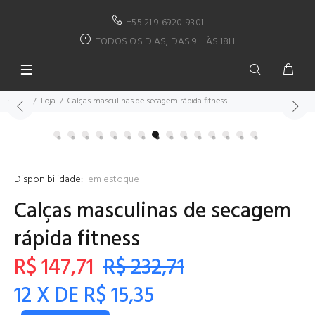
+55 21 9 6920-9301
TODOS OS DIAS, DAS 9H ÀS 18H
Home
Loja
Calças masculinas de secagem rápida fitness
Disponibilidade:
em estoque
Calças masculinas de secagem
rápida fitness
R$ 147,71
R$ 232,71
12 X DE R$ 15,35