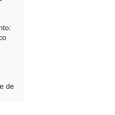
to: 
o

e de 