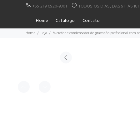
+55 21 9 6920-9301
TODOS OS DIAS, DAS 9H ÀS 18
Home
Catálogo
Contato
Home
Loja
Microfone condensador de gravação profissional com co