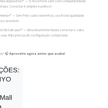
meu dispositivo?"
— O microfone vem com compatibilidade
aptops. Conectar é simples e prático!
imento?"
— Sim! Pelo custo-benefício, você terá qualidade
eço acessível.
á fácil de usar?"
— Absolutamente! Basta conectar o cabo
 usar. Não precisa de configuração complicada.
is!
🎧
Aproveite agora antes que acabe!
ÇÕES:

IYO

all

 