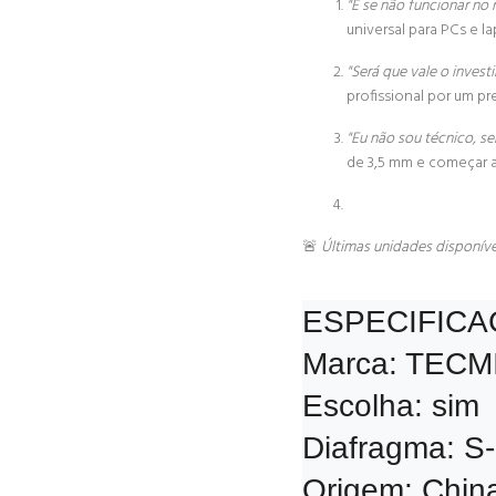
"E se não funcionar no 
universal para PCs e l
"Será que vale o invest
profissional por um pr
"Eu não sou técnico, ser
de 3,5 mm e começar a
🚨
Últimas unidades disponíve
ESPECIFICA
Marca: TECM
Escolha: sim

Diafragma: S-M
Origem: China