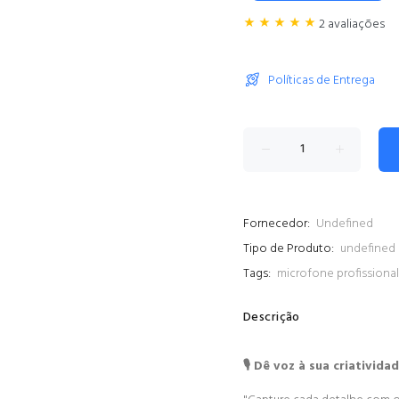
2 avaliações
Políticas de Entrega
Fornecedor:
Undefined
Tipo de Produto:
undefined
Tags:
microfone profissional
Descrição
🎙️ Dê voz à sua criativid