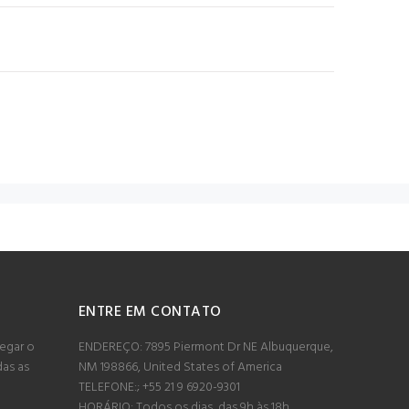
ENTRE EM CONTATO
egar o
ENDEREÇO: 7895 Piermont Dr NE Albuquerque,
das as
NM 198866, United States of America
TELEFONE:; +55 21 9 6920-9301
HORÁRIO: Todos os dias, das 9h às 18h