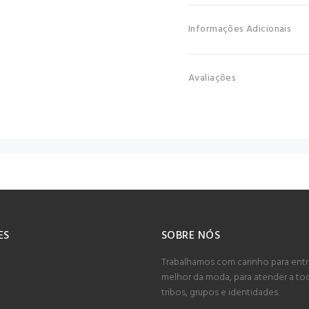
Informações Adicionais
Avaliações
ES
SOBRE NÓS
Trabalhamos com carinho para entr
melhor da moda, para atender a to
tribos, grupos e identidades.