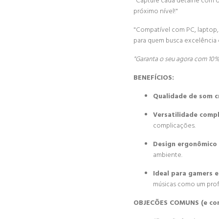
"Capture cada detalhe com 
próximo nível!"
"Compatível com PC, laptop,
para quem busca excelência
"Garanta o seu agora com 10%
BENEFÍCIOS:
Qualidade de som cr
Versatilidade compl
complicações.
Design ergonômico 
ambiente.
Ideal para gamers e
músicas como um profi
OBJECÕES COMUNS (e com