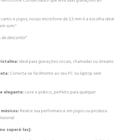
o Microfone Condensador que leva suas gravações ao
 canto e jogos, nosso microfone de 3,5 mm é a escolha ideal
 em som."
 de desconto!"
istalina:
Ideal para gravações vocais, chamadas ou streams.
eta:
Conecta-se facilmente ao seu PC ou laptop sem
e elegante:
Leve e prático, perfeito para qualquer
 músicos:
Realce sua performance em jogos ou produza
ssional.
o superá-las):