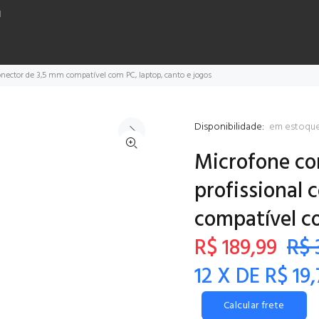
H
nector de 3,5 mm compatível com PC, laptop, canto e jogos
Disponibilidade:
em estoqu
Microfone co
profissional
compatível co
R$ 189,99
R$ 
12 X DE R$ 19
Calcular frete