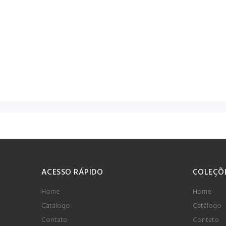
ACESSO RÁPIDO
COLEÇÕ
Home
Home
Catálogo
Catálogo
Contato
Contato