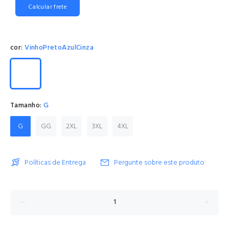
Calcular frete
cor:
VinhoPretoAzulCinza
Tamanho:
G
G
GG
2XL
3XL
4XL
Políticas de Entrega
Pergunte sobre este produto