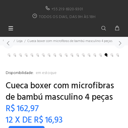
+55 21 9 6920-9301
TODOS OS DIAS, DAS 9H ÀS 18H
Home
Loja
Cueca boxer com microfibras de bambú masculino 4 peças
Disponibilidade:
em estoque
Cueca boxer com microfibras
de bambú masculino 4 peças
R$ 162,97
12 X DE R$ 16,93