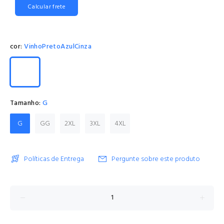
Calcular frete
cor:
VinhoPretoAzulCinza
Tamanho:
G
G
GG
2XL
3XL
4XL
Políticas de Entrega
Pergunte sobre este produto