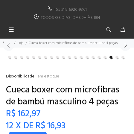
+55 21 9 6920-9301
TODOS OS DIAS, DAS 9H ÀS 18H
Home
Loja
Cueca boxer com microfibras de bambú masculino 4 peças
Disponibilidade:
em estoque
Cueca boxer com microfibras
de bambú masculino 4 peças
R$ 162,97
12 X DE R$ 16,93