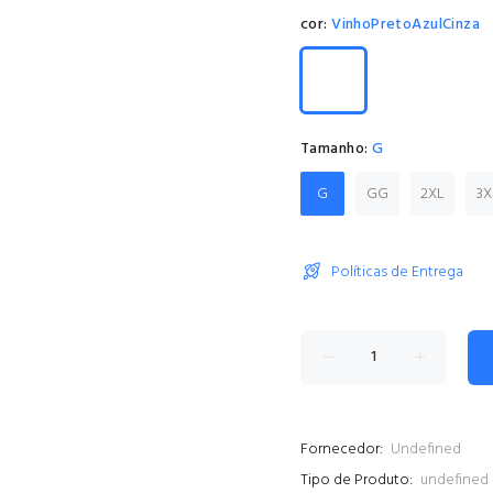
cor:
VinhoPretoAzulCinza
Tamanho:
G
G
GG
2XL
3X
Políticas de Entrega
Fornecedor:
Undefined
Tipo de Produto:
undefined