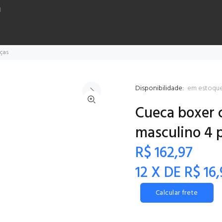
H
eças
Disponibilidade:
em estoqu
Cueca boxer 
masculino 4 
R$ 162,97
12 X DE R$ 16,
Calcular frete