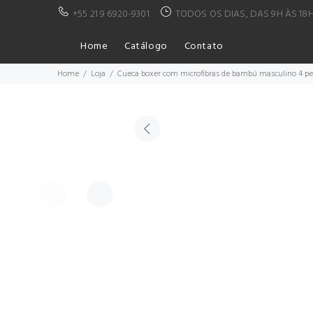
+55 21 9 6920-9301
TODOS OS DIAS, DAS 9H ÀS 18
Home
Catálogo
Contato
Home
Loja
Cueca boxer com microfibras de bambú masculino 4 p