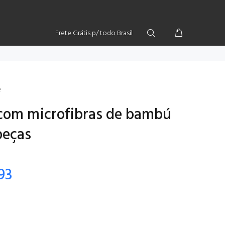
Frete Grátis p/ todo Brasil
e
com microfibras de bambú
peças
93